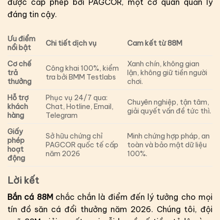
được cấp phép bởi PAGCOR, một cơ quan quản lý
đáng tin cậy.
Ưu điểm
Chi tiết dịch vụ
Cam kết từ 88M
nổi bật
Cơ chế
Xanh chín, không gian
Công khai 100%, kiểm
trả
lận, không giữ tiền người
tra bởi BMM Testlabs
thưởng
chơi.
Hỗ trợ
Phục vụ 24/7 qua:
Chuyên nghiệp, tận tâm,
khách
Chat, Hotline, Email,
giải quyết vấn đề tức thì.
hàng
Telegram
Giấy
Sở hữu chứng chỉ
Minh chứng hợp pháp, an
phép
PAGCOR quốc tế cấp
toàn và bảo mật dữ liệu
hoạt
năm 2026
100%.
động
Lời kết
Bắn cá 88M
chắc chắn là điểm đến lý tưởng cho mọi
tín đồ săn cá đổi thưởng năm 2026. Chúng tôi, đội