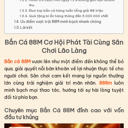
thu
Đua top bắn cá hàng tuần tổng giải 88 triệu
Quà tặng bí ẩn hàng tháng đến 5.000.000 vNĐ
Ưu điểm vượt trội 88M minh bạch nhanh chóng
Lời kết
Bắn Cá 88M Cơ Hội Phát Tài Cùng Sân
Chơi Lão Làng
Bắn cá 88M
vươn lên như một điểm đến không thể bỏ
qua, giải quyết nỗi băn khoăn về lợi nhuận thực tế cho
người chơi. Sân chơi cam kết mang lại nguồn thưởng
lớn cùng trải nghiệm giải trí mãn nhãn.
888m
luôn
minh bạch mọi thao tác, hướng tới sự hài lòng tuyệt
đối từ phía bạn.
Chuyên mục Bắn Cá 88M đỉnh cao với vốn
đầu tư khủng