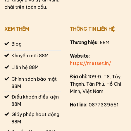
chãi trên toàn cầu.
XEM THÊM
THÔNG TIN LIÊN HỆ
Thương hiệu:
88M
Blog
Khuyến mãi 88M
Website:
https://metset.in/
Liên hệ 88M
Địa chỉ:
109 Đ. T8, Tây
Chính sách bảo mật
Thạnh, Tân Phú, Hồ Chí
88M
Minh, Việt Nam
Điều khoản điều kiện
88M
Hotline:
0
877339551
Giấy phép hoạt động
88M