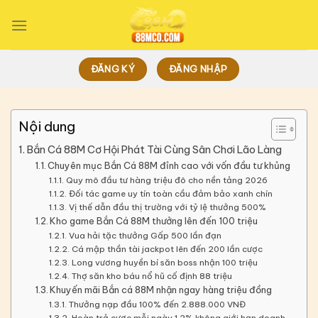
Skip
to
content
ĐĂNG KÝ
ĐĂNG NHẬP
Nội dung
Bắn Cá 88M Cơ Hội Phát Tài Cùng Sân Chơi Lão Làng
Chuyên mục Bắn Cá 88M đỉnh cao với vốn đầu tư khủng
Quy mô đầu tư hàng triệu đô cho nền tảng 2026
Đối tác game uy tín toàn cầu đảm bảo xanh chín
Vị thế dẫn đầu thị trường với tỷ lệ thưởng 500%
Kho game Bắn Cá 88M thưởng lên đến 100 triệu
Vua hải tặc thưởng Gấp 500 lần đạn
Cá mập thần tài jackpot lên đến 200 lần cược
Long vương huyền bí săn boss nhận 100 triệu
Thợ săn kho báu nổ hũ cố định 88 triệu
Khuyến mãi Bắn cá 88M nhận ngay hàng triệu đồng
Thưởng nạp đầu 100% đến 2.888.000 VNĐ
Hoàn trả cược mỗi ngày 1.2% không giới hạn doanh