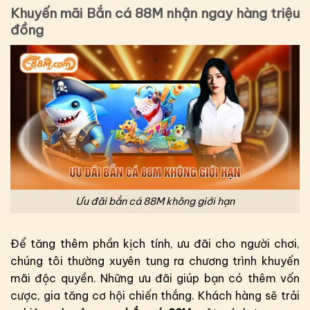
Khuyến mãi Bắn cá 88M nhận ngay hàng triệu
đồng
Ưu đãi bắn cá 88M không giới hạn
Để tăng thêm phần kịch tính, ưu đãi cho người chơi,
chúng tôi thường xuyên tung ra chương trình khuyến
mãi độc quyền. Những ưu đãi giúp bạn có thêm vốn
cược, gia tăng cơ hội chiến thắng. Khách hàng sẽ trải