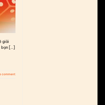
ẽ giải
g bạn […]
a comment