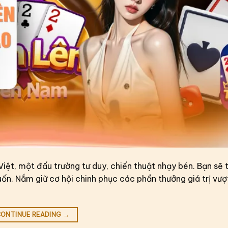
Việt, một đấu trường tư duy, chiến thuật nhạy bén. Bạn sẽ t
ốn. Nắm giữ cơ hội chinh phục các phần thưởng giá trị vượt
CONTINUE READING
→