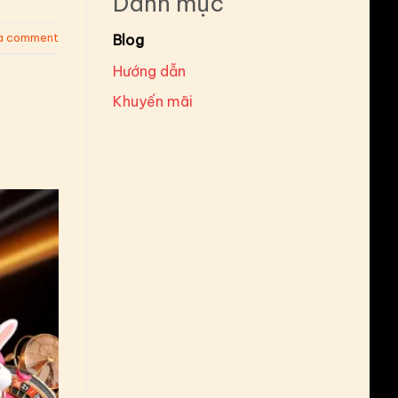
Danh mục
a comment
Blog
Hướng dẫn
Khuyến mãi