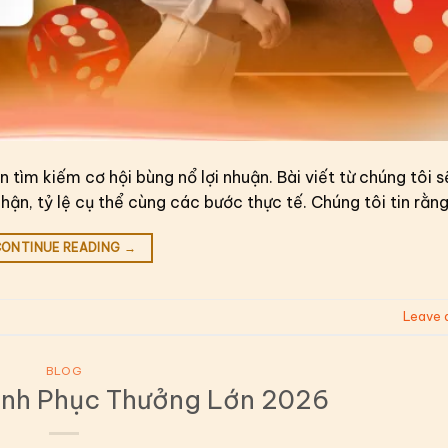
n tìm kiếm cơ hội bùng nổ lợi nhuận. Bài viết từ chúng tôi s
hận, tỷ lệ cụ thể cùng các bước thực tế. Chúng tôi tin rằn
CONTINUE READING
→
Leave 
BLOG
inh Phục Thưởng Lớn 2026