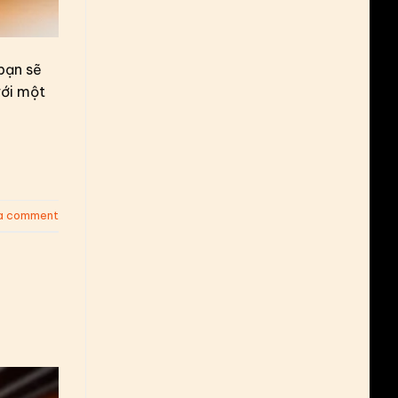
bạn sẽ
với một
a comment