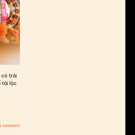
 có trải
 tài lộc
a comment