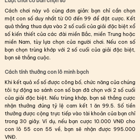
Luật chơi cơ bản chọn số
Cách chơi này vô cùng đơn giản: bạn chỉ cần chọn
một con số duy nhất từ 00 đến 99 để đặt cược. Kết
quả thắng thua dựa vào 2 số cuối của giải đặc biệt xổ
số kiến thiết của các đài miền Bắc, miền Trung hoặc
miền Nam, tùy lựa chọn của người chơi. Nếu con số
bạn chọn trùng khớp với 2 số cuối của giải đặc biệt,
bạn sẽ thắng cuộc.
Cách tính thưởng con lô minh bạch
Khi kết quả xổ số được công bố, chức năng của chúng
tôi tự động so sánh con số bạn đã chọn với 2 số cuối
của giải đặc biệt. Nếu trùng khớp, bạn sẽ thắng cược
nhận thưởng đúng tỷ lệ cam kết 1 ăn 99.5. Số tiền
thưởng được cộng trực tiếp vào tài khoản của bạn chỉ
trong 30 giây. Ví dụ, nếu bạn cược 10.000 VNĐ cho
con lô 55 con 55 về, bạn sẽ nhận được 995.000
VNĐ.