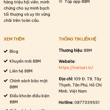
Tảp app 88M
hàng triệu hội viên, minh
chứng cho sự minh bạch
tối thượng và uy tín vững
chãi trên toàn cầu.
XEM THÊM
THÔNG TIN LIÊN HỆ
Thương hiệu:
88M
Blog
Khuyến mãi 88M
Website:
https://metset.in/
Liên hệ 88M
Địa chỉ:
109 Đ. T8, Tây
Chính sách bảo mật
Thạnh, Tân Phú, Hồ Chí
88M
Minh, Việt Nam
Điều khoản điều kiện
88M
Hotline:
0
877339551