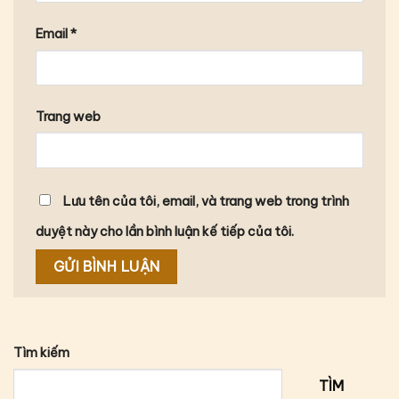
Email
*
Trang web
Lưu tên của tôi, email, và trang web trong trình
duyệt này cho lần bình luận kế tiếp của tôi.
Tìm kiếm
TÌM