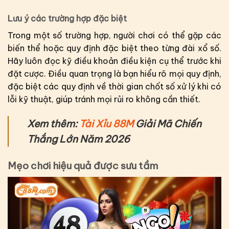
Lưu ý các trường hợp đặc biệt
Trong một số trường hợp, người chơi có thể gặp các
biến thể hoặc quy định đặc biệt theo từng đài xổ số.
Hãy luôn đọc kỹ điều khoản điều kiện cụ thể trước khi
đặt cược. Điều quan trọng là bạn hiểu rõ mọi quy định,
đặc biệt các quy định về thời gian chốt số xử lý khi có
lỗi kỹ thuật, giúp tránh mọi rủi ro không cần thiết.
Xem thêm:
Tài Xỉu 88M
Giải Mã Chiến
Thắng Lớn Năm 2026
Mẹo chơi hiệu quả được sưu tầm