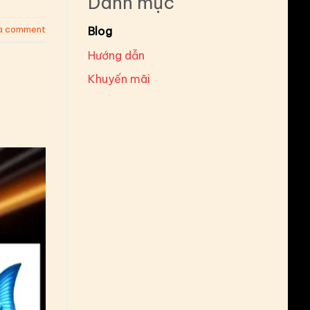
Danh mục
a comment
Blog
Hướng dẫn
Khuyến mãi