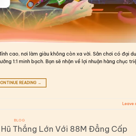
đỉnh cao, nơi làm giàu không còn xa vời. Sân chơi có đại 
hưởng 1:1 minh bạch. Bạn sẽ nhận về lợi nhuận hàng chục tr
CONTINUE READING
→
Leave 
BLOG
 Hũ Thắng Lớn Với 88M Đẳng Cấp