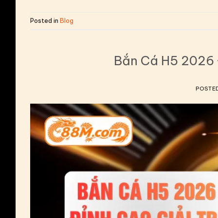
Posted in
Blog
Bắn Cá H5 2026 
POSTE