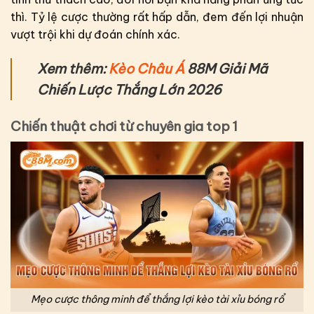
thì. Tỷ lệ cược thường rất hấp dẫn, đem đến lợi nhuận
vượt trội khi dự đoán chính xác.
Xem thêm:
Kèo Châu Á
88M Giải Mã
Chiến Lược Thắng Lớn 2026
Chiến thuật chơi từ chuyên gia top 1
Mẹo cược thông minh để thắng lợi kèo tài xỉu bóng rổ