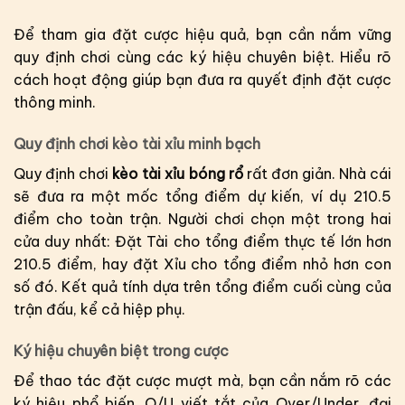
Để tham gia đặt cược hiệu quả, bạn cần nắm vững
quy định chơi cùng các ký hiệu chuyên biệt. Hiểu rõ
cách hoạt động giúp bạn đưa ra quyết định đặt cược
thông minh.
Quy định chơi kèo tài xỉu minh bạch
Quy định chơi
kèo tài xỉu bóng rổ
rất đơn giản. Nhà cái
sẽ đưa ra một mốc tổng điểm dự kiến, ví dụ 210.5
điểm cho toàn trận. Người chơi chọn một trong hai
cửa duy nhất: Đặt Tài cho tổng điểm thực tế lớn hơn
210.5 điểm, hay đặt Xỉu cho tổng điểm nhỏ hơn con
số đó. Kết quả tính dựa trên tổng điểm cuối cùng của
trận đấu, kể cả hiệp phụ.
Ký hiệu chuyên biệt trong cược
Để thao tác đặt cược mượt mà, bạn cần nắm rõ các
ký hiệu phổ biến. O/U viết tắt của Over/Under, đại