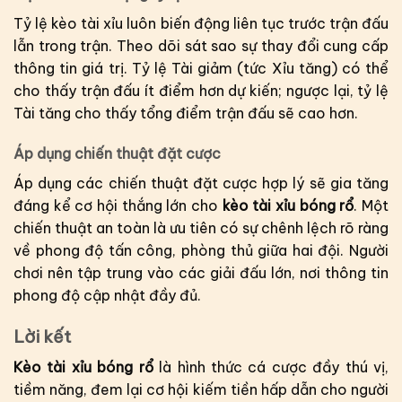
Tỷ lệ kèo tài xỉu luôn biến động liên tục trước trận đấu
lẫn trong trận. Theo dõi sát sao sự thay đổi cung cấp
thông tin giá trị. Tỷ lệ Tài giảm (tức Xỉu tăng) có thể
cho thấy trận đấu ít điểm hơn dự kiến; ngược lại, tỷ lệ
Tài tăng cho thấy tổng điểm trận đấu sẽ cao hơn.
Áp dụng chiến thuật đặt cược
Áp dụng các chiến thuật đặt cược hợp lý sẽ gia tăng
đáng kể cơ hội thắng lớn cho
kèo tài xỉu bóng rổ
. Một
chiến thuật an toàn là ưu tiên có sự chênh lệch rõ ràng
về phong độ tấn công, phòng thủ giữa hai đội. Người
chơi nên tập trung vào các giải đấu lớn, nơi thông tin
phong độ cập nhật đầy đủ.
Lời kết
Kèo tài xỉu bóng rổ
là hình thức cá cược đầy thú vị,
tiềm năng, đem lại cơ hội kiếm tiền hấp dẫn cho người