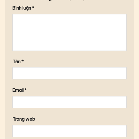
Bình luận
*
Tên
*
Email
*
Trang web