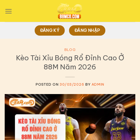
Skip
to
content
ĐĂNG KÝ
ĐĂNG NHẬP
BLOG
Kèo Tài Xỉu Bóng Rổ Đỉnh Cao Ở
88M Năm 2026
POSTED ON
30/03/2026
BY
ADMIN