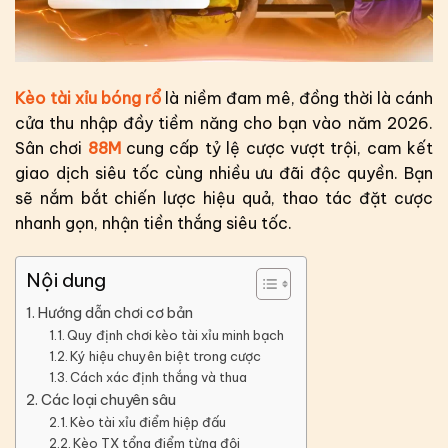
Kèo tài xỉu bóng rổ
là niềm đam mê, đồng thời là cánh
cửa thu nhập đầy tiềm năng cho bạn vào năm 2026.
Sân chơi
88M
cung cấp tỷ lệ cược vượt trội, cam kết
giao dịch siêu tốc cùng nhiều ưu đãi độc quyền. Bạn
sẽ nắm bắt chiến lược hiệu quả, thao tác đặt cược
nhanh gọn, nhận tiền thắng siêu tốc.
Nội dung
Hướng dẫn chơi cơ bản
Quy định chơi kèo tài xỉu minh bạch
Ký hiệu chuyên biệt trong cược
Cách xác định thắng và thua
Các loại chuyên sâu
Kèo tài xỉu điểm hiệp đấu
Kèo TX tổng điểm từng đội