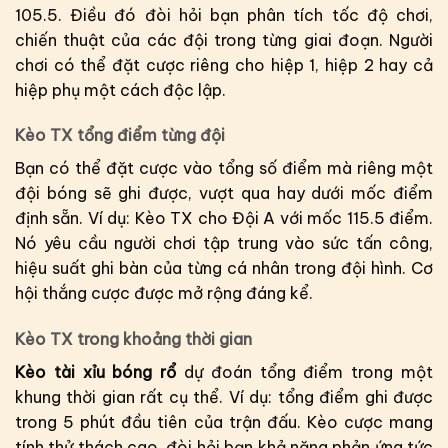
105.5. Điều đó đòi hỏi bạn phân tích tốc độ chơi,
chiến thuật của các đội trong từng giai đoạn. Người
chơi có thể đặt cược riêng cho hiệp 1, hiệp 2 hay cả
hiệp phụ một cách độc lập.
Kèo TX tổng điểm từng đội
Bạn có thể đặt cược vào tổng số điểm mà riêng một
đội bóng sẽ ghi được, vượt qua hay dưới mốc điểm
định sẵn. Ví dụ: Kèo TX cho Đội A với mốc 115.5 điểm.
Nó yêu cầu người chơi tập trung vào sức tấn công,
hiệu suất ghi bàn của từng cá nhân trong đội hình. Cơ
hội thắng cược được mở rộng đáng kể.
Kèo TX trong khoảng thời gian
Kèo tài xỉu bóng rổ
dự đoán tổng điểm trong một
khung thời gian rất cụ thể. Ví dụ: tổng điểm ghi được
trong 5 phút đầu tiên của trận đấu. Kèo cược mang
tính thử thách cao, đòi hỏi bạn khả năng phản ứng tức