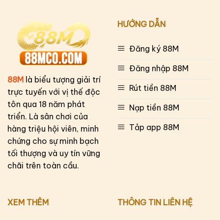
HƯỚNG DẪN
Đăng ký 88M
Đăng nhập 88M
88M
là biểu tượng giải trí
Rút tiền 88M
trực tuyến với vị thế độc
tôn qua 18 năm phát
Nạp tiền 88M
triển. Là sân chơi của
Tảp app 88M
hàng triệu hội viên, minh
chứng cho sự minh bạch
tối thượng và uy tín vững
chãi trên toàn cầu.
XEM THÊM
THÔNG TIN LIÊN HỆ