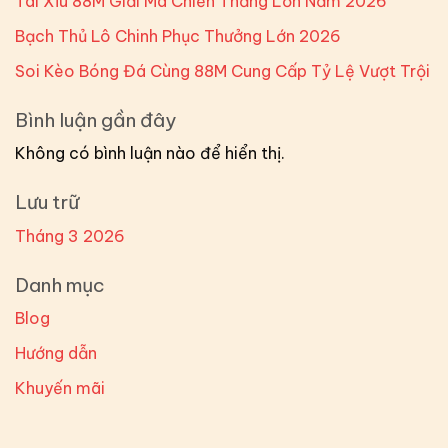
Tài Xỉu 88M Giải Mã Chiến Thắng Lớn Năm 2026
Bạch Thủ Lô Chinh Phục Thưởng Lớn 2026
Soi Kèo Bóng Đá Cùng 88M Cung Cấp Tỷ Lệ Vượt Trội
Bình luận gần đây
Không có bình luận nào để hiển thị.
Lưu trữ
Tháng 3 2026
Danh mục
Blog
Hướng dẫn
Khuyến mãi